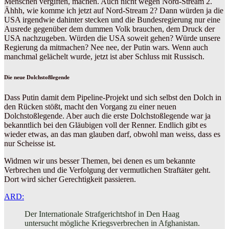
Menschen vergiften, machen. Auch nicht wegen Nord-Stream 2.
Ähhh, wie komme ich jetzt auf Nord-Stream 2? Dann würden ja die
USA irgendwie dahinter stecken und die Bundesregierung nur eine
Ausrede gegenüber dem dummen Volk brauchen, dem Druck der
USA nachzugeben. Würden die USA soweit gehen? Würde unsere
Regierung da mitmachen? Nee nee, der Putin wars. Wenn auch
manchmal gelächelt wurde, jetzt ist aber Schluss mit Russisch.
Die neue Dolchstoßlegende
Dass Putin damit dem Pipeline-Projekt und sich selbst den Dolch in
den Rücken stößt, macht den Vorgang zu einer neuen
Dolchstoßlegende. Aber auch die erste Dolchstoßlegende war ja
bekanntlich bei den Gläubigen voll der Renner. Endlich gibt es
wieder etwas, an das man glauben darf, obwohl man weiss, dass es
nur Scheisse ist.
Widmen wir uns besser Themen, bei denen es um bekannte
Verbrechen und die Verfolgung der vermutlichen Straftäter geht.
Dort wird sicher Gerechtigkeit passieren.
ARD:
Der Internationale Strafgerichtshof in Den Haag
untersucht mögliche Kriegsverbrechen in Afghanistan.