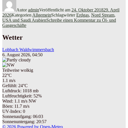
Autor
admin
Veröffentlicht am
24. Oktober 2018
29. April
2026
Kategorien
Allgemein
Schlagwörter
Erdgas
,
Nord Stream
,
USA und Saudi Arabien
Schreibe einen Kommentar
zu Öl- und
Gasgeschäfte
Wetter
Lobbach Waldwimmersbach
6. August 2026, 04:50
Teilweise wolkig
22°C
1.1 m/s
Gefühlt: 24°C
Luftdruck: 1018 mb
Luftfeuchtigkeit: 52%
Wind: 1.1 m/s NW
Böen: 11.7 m/s
UV-Index: 0
Sonnenaufgang: 06:03
Sonnenuntergang: 20:57
© 2026 Powered by Open-Meteo