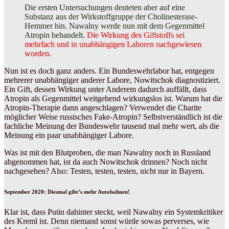
Die ersten Untersuchungen deuteten aber auf eine
Substanz aus der Wirkstoffgruppe der Cholinesterase-
Hemmer hin. Nawalny werde nun mit dem Gegenmittel
Atropin behandelt.
Die Wirkung des Giftstoffs sei
mehrfach und in unabhängigen Laboren nachgewiesen
worden.
Nun ist es doch ganz anders. Ein Bundeswehrlabor hat, entgegen
mehrerer unabhängiger anderer Labore, Nowitschok diagnostiziert.
Ein Gift, dessen Wirkung unter Anderem dadurch auffällt, dass
Atropin als Gegenmittel weitgehend wirkungslos ist. Warum hat die
Atropin-Therapie dann angeschlagen? Verwendet die Charite
möglicher Weise russisches Fake-Atropin? Selbstverständlich ist die
fachliche Meinung der Bundeswehr tausend mal mehr wert, als die
Meinung ein paar unabhängiger Labore.
Was ist mit den Blutproben, die man Nawalny noch in Russland
abgenommen hat, ist da auch Nowitschok drinnen? Noch nicht
nachgesehen? Also: Testen, testen, testen, nicht nur in Bayern.
September 2020: Diesmal gibt’s mehr Autobahnen!
Klar ist, dass Putin dahinter steckt, weil Nawalny ein Systemkritiker
des Kreml ist. Denn niemand sonst würde sowas perverses, wie