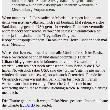
immer an Nord Stream 2 festgehalten. Es geht – unter
anderem – auch um Arbeitsplätze in ihrem Wahlkreis in
Mecklenburg-Vorpommern.
Wenn man das auf alle staatlichen Morde übertragen kann, dann
gehts von jetzt an völkerrechtlich steil bergauf. Mal sehen, welche
Sanktionen gegen die USA gemacht werden. Denn wer vermutliche
Mörder deckt oder solche Verbrechen selbst zu verantworten hat,
sollte ja laut Lindner kein “Gegenüber für große
Kooperationsprojekte” sein. Da bin ich mit Herrn Lindner doch mal
einer Meinung.
Wie es durchzusetzen ist, dass nun alle Länder, die sich im Besitz
von Nowitschok befinden und damit potenzielle Täter im
Giftanschlag gewesen sein könnten, durch die EU sanktioniert
werden, kann ich aber noch nicht sehen. Zum Beispiel die USA
haben Nowitschok (aber USA sind die “Guten”, nie nie nie nie nie
würden die sowas einsetzen), so wie auch Österreich. Gerade bei
Österreich sollten wir mit den Sanktionen bis nach den Ferien
warten, sonst kommen einige Deutsche Urlauber nicht mehr
rechtzeitig über Grenze zurück Richtung Reich. Richtung Reichstag
meine ich.
Die Charite gehört auch wegen Fake-News gesperrt. Immerhin hatte
die Charite laut
ARD
behauptet: