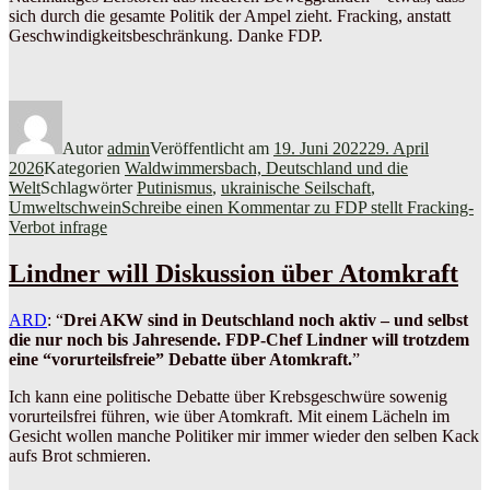
sich durch die gesamte Politik der Ampel zieht. Fracking, anstatt
Geschwindigkeitsbeschränkung. Danke FDP.
Autor
admin
Veröffentlicht am
19. Juni 2022
29. April
2026
Kategorien
Waldwimmersbach, Deutschland und die
Welt
Schlagwörter
Putinismus
,
ukrainische Seilschaft
,
Umweltschwein
Schreibe einen Kommentar
zu FDP stellt Fracking-
Verbot infrage
Lindner will Diskussion über Atomkraft
ARD
: “
Drei AKW sind in Deutschland noch aktiv – und selbst
die nur noch bis Jahresende. FDP-Chef Lindner will trotzdem
eine “vorurteilsfreie” Debatte über Atomkraft.
”
Ich kann eine politische Debatte über Krebsgeschwüre sowenig
vorurteilsfrei führen, wie über Atomkraft. Mit einem Lächeln im
Gesicht wollen manche Politiker mir immer wieder den selben Kack
aufs Brot schmieren.