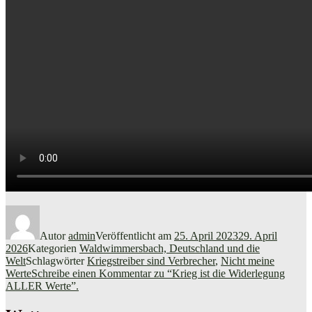
Autor
admin
Veröffentlicht am
25. April 2023
29. April
2026
Kategorien
Waldwimmersbach, Deutschland und die
Welt
Schlagwörter
Kriegstreiber sind Verbrecher
,
Nicht meine
Werte
Schreibe einen Kommentar
zu “Krieg ist die Widerlegung
ALLER Werte”.