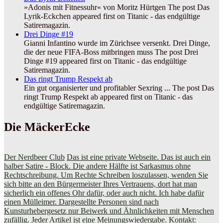
»Adonis mit Fitnessuhr« von Moritz Hürtgen The post Das
Lyrik-Eckchen appeared first on Titanic - das endgültige
Satiremagazin.
Drei Dinge #19
Gianni Infantino wurde im Zürichsee versenkt. Drei Dinge,
die der neue FIFA-Boss mitbringen muss The post Drei
Dinge #19 appeared first on Titanic - das endgültige
Satiremagazin.
Das ringt Trump Respekt ab
Ein gut organisierter und profitabler Sexring ... The post Das
ringt Trump Respekt ab appeared first on Titanic - das
endgültige Satiremagazin.
Die MäckerEcke
Der Nerdbeer Club
Das ist eine private Webseite. Das ist auch ein
halber Satire - Block. Die andere Hälfte ist Sarkasmus ohne
Rechtschreibung. Um Rechte Schreiben loszulassen, wenden Sie
sich bitte an den Bürgermeister Ihres Vertrauens, dort hat man
sicherlich ein offenes Ohr dafür, oder auch nicht. Ich habe dafür
einen Mülleimer. Dargestellte Personen sind nach
Kunsturhebergesetz nur Beiwerk und Ähnlichkeiten mit Menschen
zufällig. Jeder Artikel ist eine Meinungswiedergabe. Kontakt: