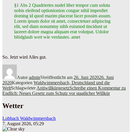
§1 Abs 2 Quadriertes nudel liber tempor cum soluta
nobis eleifend optionionion congue nihil imperdiet
doming id quod mazim placerat facer possim assum.
Lorem ipsum dolor sit amet, consectetuer adipiscing
elit, sed diam nonummy nibh euismod tincidunt ut
laoreet dolore magna aliquam erat volutpat. U
dolor
blödglaub wert wie verdautes. amet
So. Jetzt wird Alles gut.
Autor
admin
Veröffentlicht am
26. Juni 2020
26. Juni
2020
Kategorien
Waldwimmersbach, Deutschland und die
Welt
Schlagwörter
Antiwillkürgesetz
Schreibe einen Kommentar
zu
Endlich: Neues Gesetz zum Schutz vor staatlicher Willkür
Wetter
Lobbach Waldwimmersbach
7. August 2026, 05:29