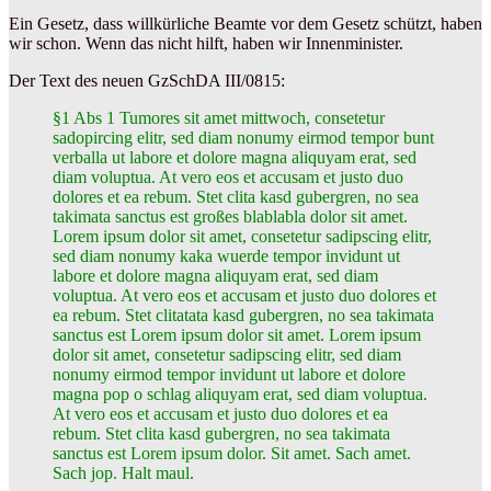
Ein Gesetz, dass willkürliche Beamte vor dem Gesetz schützt, haben
wir schon. Wenn das nicht hilft, haben wir Innenminister.
Der Text des neuen GzSchDA III/0815:
§1 Abs 1 Tumores sit amet mittwoch, consetetur
sadopircing elitr, sed diam nonumy eirmod tempor bunt
verballa ut labore et dolore magna aliquyam erat, sed
diam voluptua. At vero eos et accusam et justo duo
dolores et ea rebum. Stet clita kasd gubergren, no sea
takimata sanctus est großes blablabla dolor sit amet.
Lorem ipsum dolor sit amet, consetetur sadipscing elitr,
sed diam nonumy kaka wuerde tempor invidunt ut
labore et dolore magna aliquyam erat, sed diam
voluptua. At vero eos et accusam et justo duo dolores et
ea rebum. Stet clitatata kasd gubergren, no sea takimata
sanctus est Lorem ipsum dolor sit amet. Lorem ipsum
dolor sit amet, consetetur sadipscing elitr, sed diam
nonumy eirmod tempor invidunt ut labore et dolore
magna pop o schlag aliquyam erat, sed diam voluptua.
At vero eos et accusam et justo duo dolores et ea
rebum. Stet clita kasd gubergren, no sea takimata
sanctus est Lorem ipsum dolor. Sit amet. Sach amet.
Sach jop. Halt maul.