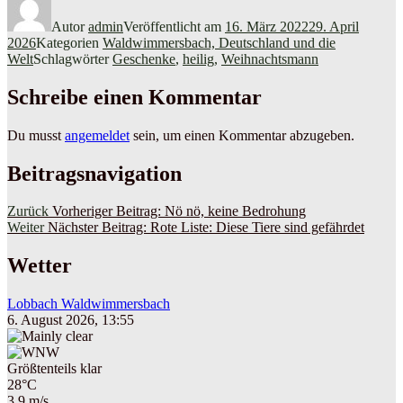
Autor
admin
Veröffentlicht am
16. März 2022
29. April
2026
Kategorien
Waldwimmersbach, Deutschland und die
Welt
Schlagwörter
Geschenke
,
heilig
,
Weihnachtsmann
Schreibe einen Kommentar
Du musst
angemeldet
sein, um einen Kommentar abzugeben.
Beitragsnavigation
Zurück
Vorheriger Beitrag:
Nö nö, keine Bedrohung
Weiter
Nächster Beitrag:
Rote Liste: Diese Tiere sind gefährdet
Wetter
Lobbach Waldwimmersbach
6. August 2026, 13:55
Größtenteils klar
28°C
3.9 m/s