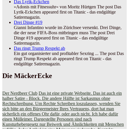
Das Lyrik-Eckchen
»Adonis mit Fitnessuhr« von Moritz Hürtgen The post Das
Lyrik-Eckchen appeared first on Titanic - das endgültige
Satiremagazin.
Drei Dinge #19
Gianni Infantino wurde im Zürichsee versenkt. Drei Dinge,
die der neue FIFA-Boss mitbringen muss The post Drei
Dinge #19 appeared first on Titanic - das endgültige
Satiremagazin.
Das ringt Trump Respekt ab
Ein gut organisierter und profitabler Sexring ... The post Das
ringt Trump Respekt ab appeared first on Titanic - das
endgültige Satiremagazin.
Die MäckerEcke
Der Nerdbeer Club
Das ist eine private Webseite. Das ist auch ein
halber Satire - Block. Die andere Hälfte ist Sarkasmus ohne
Rechtschreibung. Um Rechte Schreiben loszulassen, wenden Sie
sich bitte an den Bürgermeister Ihres Vertrauens, dort hat man
sicherlich ein offenes Ohr dafür, oder auch nicht. Ich habe dafür
einen Mülleimer. Dargestellte Personen sind nach
Kunsturhebergesetz nur Beiwerk und Ähnlichkeiten mit Menschen