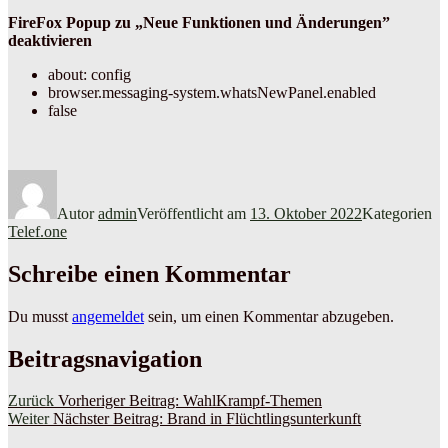
FireFox Popup zu „Neue Funktionen und Änderungen”
deaktivieren
about: config
browser.messaging-system.whatsNewPanel.enabled
false
Autor
admin
Veröffentlicht am
13. Oktober 2022
Kategorien
Telef.one
Schreibe einen Kommentar
Du musst
angemeldet
sein, um einen Kommentar abzugeben.
Beitragsnavigation
Zurück
Vorheriger Beitrag:
WahlKrampf-Themen
Weiter
Nächster Beitrag:
Brand in Flüchtlingsunterkunft