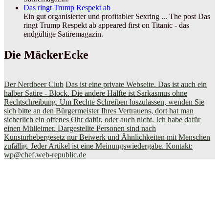
Das ringt Trump Respekt ab
Ein gut organisierter und profitabler Sexring ... The post Das
ringt Trump Respekt ab appeared first on Titanic - das
endgültige Satiremagazin.
Die MäckerEcke
Der Nerdbeer Club
Das ist eine private Webseite. Das ist auch ein
halber Satire - Block. Die andere Hälfte ist Sarkasmus ohne
Rechtschreibung. Um Rechte Schreiben loszulassen, wenden Sie
sich bitte an den Bürgermeister Ihres Vertrauens, dort hat man
sicherlich ein offenes Ohr dafür, oder auch nicht. Ich habe dafür
einen Mülleimer. Dargestellte Personen sind nach
Kunsturhebergesetz nur Beiwerk und Ähnlichkeiten mit Menschen
zufällig. Jeder Artikel ist eine Meinungswiedergabe. Kontakt:
wp@chef.web-republic.de