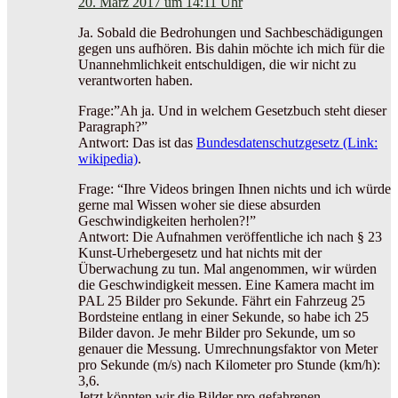
20. März 2017 um 14:11 Uhr
Ja. Sobald die Bedrohungen und Sachbeschädigungen
gegen uns aufhören. Bis dahin möchte ich mich für die
Unannehmlichkeit entschuldigen, die wir nicht zu
verantworten haben.
Frage:”Ah ja. Und in welchem Gesetzbuch steht dieser
Paragraph?”
Antwort: Das ist das
Bundesdatenschutzgesetz (Link:
wikipedia)
.
Frage: “Ihre Videos bringen Ihnen nichts und ich würde
gerne mal Wissen woher sie diese absurden
Geschwindigkeiten herholen?!”
Antwort: Die Aufnahmen veröffentliche ich nach § 23
Kunst-Urhebergesetz und hat nichts mit der
Überwachung zu tun. Mal angenommen, wir würden
die Geschwindigkeit messen. Eine Kamera macht im
PAL 25 Bilder pro Sekunde. Fährt ein Fahrzeug 25
Bordsteine entlang in einer Sekunde, so habe ich 25
Bilder davon. Je mehr Bilder pro Sekunde, um so
genauer die Messung. Umrechnungsfaktor von Meter
pro Sekunde (m/s) nach Kilometer pro Stunde (km/h):
3,6.
Jetzt könnten wir die Bilder pro gefahrenen