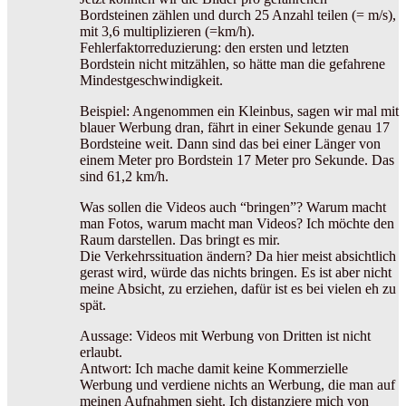
Bordsteinen zählen und durch 25 Anzahl teilen (= m/s),
mit 3,6 multiplizieren (=km/h).
Fehlerfaktorreduzierung: den ersten und letzten
Bordstein nicht mitzählen, so hätte man die gefahrene
Mindestgeschwindigkeit.
Beispiel: Angenommen ein Kleinbus, sagen wir mal mit
blauer Werbung dran, fährt in einer Sekunde genau 17
Bordsteine weit. Dann sind das bei einer Länger von
einem Meter pro Bordstein 17 Meter pro Sekunde. Das
sind 61,2 km/h.
Was sollen die Videos auch “bringen”? Warum macht
man Fotos, warum macht man Videos? Ich möchte den
Raum darstellen. Das bringt es mir.
Die Verkehrssituation ändern? Da hier meist absichtlich
gerast wird, würde das nichts bringen. Es ist aber nicht
meine Absicht, zu erziehen, dafür ist es bei vielen eh zu
spät.
Aussage: Videos mit Werbung von Dritten ist nicht
erlaubt.
Antwort: Ich mache damit keine Kommerzielle
Werbung und verdiene nichts an Werbung, die man auf
meinen Aufnahmen sieht. Ich distanziere mich von