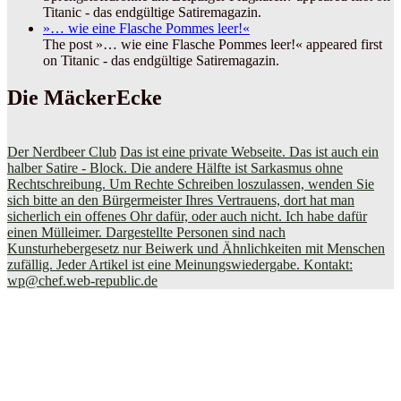
Titanic - das endgültige Satiremagazin.
»… wie eine Flasche Pommes leer!«
The post »… wie eine Flasche Pommes leer!« appeared first
on Titanic - das endgültige Satiremagazin.
Die MäckerEcke
Der Nerdbeer Club
Das ist eine private Webseite. Das ist auch ein
halber Satire - Block. Die andere Hälfte ist Sarkasmus ohne
Rechtschreibung. Um Rechte Schreiben loszulassen, wenden Sie
sich bitte an den Bürgermeister Ihres Vertrauens, dort hat man
sicherlich ein offenes Ohr dafür, oder auch nicht. Ich habe dafür
einen Mülleimer. Dargestellte Personen sind nach
Kunsturhebergesetz nur Beiwerk und Ähnlichkeiten mit Menschen
zufällig. Jeder Artikel ist eine Meinungswiedergabe. Kontakt:
wp@chef.web-republic.de