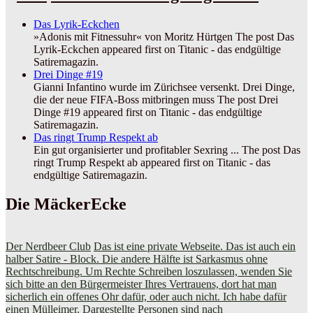
Das Lyrik-Eckchen
»Adonis mit Fitnessuhr« von Moritz Hürtgen The post Das
Lyrik-Eckchen appeared first on Titanic - das endgültige
Satiremagazin.
Drei Dinge #19
Gianni Infantino wurde im Zürichsee versenkt. Drei Dinge,
die der neue FIFA-Boss mitbringen muss The post Drei
Dinge #19 appeared first on Titanic - das endgültige
Satiremagazin.
Das ringt Trump Respekt ab
Ein gut organisierter und profitabler Sexring ... The post Das
ringt Trump Respekt ab appeared first on Titanic - das
endgültige Satiremagazin.
Die MäckerEcke
Der Nerdbeer Club
Das ist eine private Webseite. Das ist auch ein
halber Satire - Block. Die andere Hälfte ist Sarkasmus ohne
Rechtschreibung. Um Rechte Schreiben loszulassen, wenden Sie
sich bitte an den Bürgermeister Ihres Vertrauens, dort hat man
sicherlich ein offenes Ohr dafür, oder auch nicht. Ich habe dafür
einen Mülleimer. Dargestellte Personen sind nach