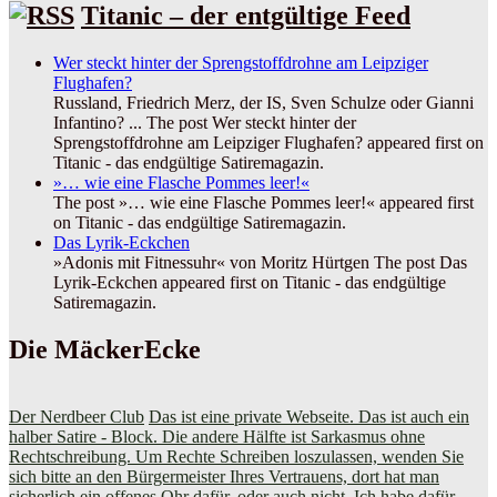
Titanic – der entgültige Feed
Wer steckt hinter der Sprengstoffdrohne am Leipziger
Flughafen?
Russland, Friedrich Merz, der IS, Sven Schulze oder Gianni
Infantino? ... The post Wer steckt hinter der
Sprengstoffdrohne am Leipziger Flughafen? appeared first on
Titanic - das endgültige Satiremagazin.
»… wie eine Flasche Pommes leer!«
The post »… wie eine Flasche Pommes leer!« appeared first
on Titanic - das endgültige Satiremagazin.
Das Lyrik-Eckchen
»Adonis mit Fitnessuhr« von Moritz Hürtgen The post Das
Lyrik-Eckchen appeared first on Titanic - das endgültige
Satiremagazin.
Die MäckerEcke
Der Nerdbeer Club
Das ist eine private Webseite. Das ist auch ein
halber Satire - Block. Die andere Hälfte ist Sarkasmus ohne
Rechtschreibung. Um Rechte Schreiben loszulassen, wenden Sie
sich bitte an den Bürgermeister Ihres Vertrauens, dort hat man
sicherlich ein offenes Ohr dafür, oder auch nicht. Ich habe dafür