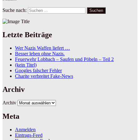
Suche nach:
Suchen
Letzte Beiträge
Wer Nazis Waffen liefert …
Besser leben ohne Nazis.
Feuerwehr Lobbach – Saufen und Pöbeln – Teil 2
(kein Titel)
Googles falscher Fehler
Charite verbreitet Fake-News
Archiv
Archiv
Meta
Anmelden
Eintrags-Feed