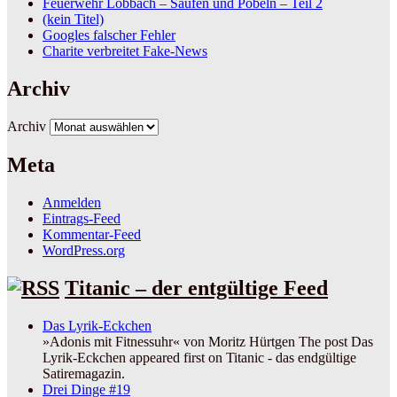
Feuerwehr Lobbach – Saufen und Pöbeln – Teil 2
(kein Titel)
Googles falscher Fehler
Charite verbreitet Fake-News
Archiv
Archiv
Meta
Anmelden
Eintrags-Feed
Kommentar-Feed
WordPress.org
Titanic – der entgültige Feed
Das Lyrik-Eckchen
»Adonis mit Fitnessuhr« von Moritz Hürtgen The post Das
Lyrik-Eckchen appeared first on Titanic - das endgültige
Satiremagazin.
Drei Dinge #19