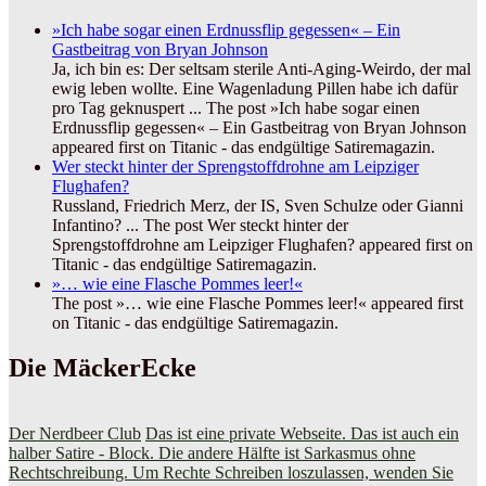
»Ich habe sogar einen Erdnussflip gegessen« – Ein
Gastbeitrag von Bryan Johnson
Ja, ich bin es: Der seltsam sterile Anti-Aging-Weirdo, der mal
ewig leben wollte. Eine Wagenladung Pillen habe ich dafür
pro Tag geknuspert ... The post »Ich habe sogar einen
Erdnussflip gegessen« – Ein Gastbeitrag von Bryan Johnson
appeared first on Titanic - das endgültige Satiremagazin.
Wer steckt hinter der Sprengstoffdrohne am Leipziger
Flughafen?
Russland, Friedrich Merz, der IS, Sven Schulze oder Gianni
Infantino? ... The post Wer steckt hinter der
Sprengstoffdrohne am Leipziger Flughafen? appeared first on
Titanic - das endgültige Satiremagazin.
»… wie eine Flasche Pommes leer!«
The post »… wie eine Flasche Pommes leer!« appeared first
on Titanic - das endgültige Satiremagazin.
Die MäckerEcke
Der Nerdbeer Club
Das ist eine private Webseite. Das ist auch ein
halber Satire - Block. Die andere Hälfte ist Sarkasmus ohne
Rechtschreibung. Um Rechte Schreiben loszulassen, wenden Sie